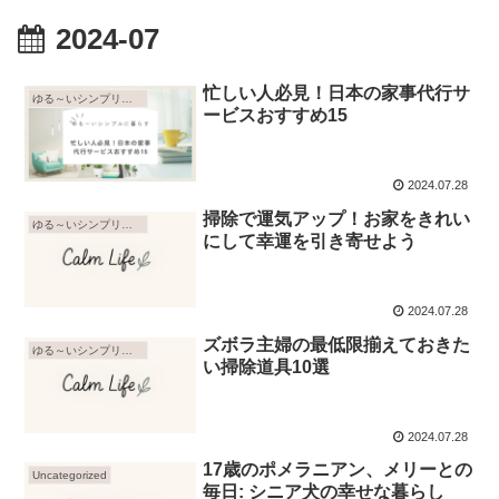
2024-07
忙しい人必見！日本の家事代行サ
ゆる～いシンプリスト
ービスおすすめ15
2024.07.28
掃除で運気アップ！お家をきれい
ゆる～いシンプリスト
にして幸運を引き寄せよう
2024.07.28
ズボラ主婦の最低限揃えておきた
ゆる～いシンプリスト
い掃除道具10選
2024.07.28
17歳のポメラニアン、メリーとの
Uncategorized
毎日: シニア犬の幸せな暮らし