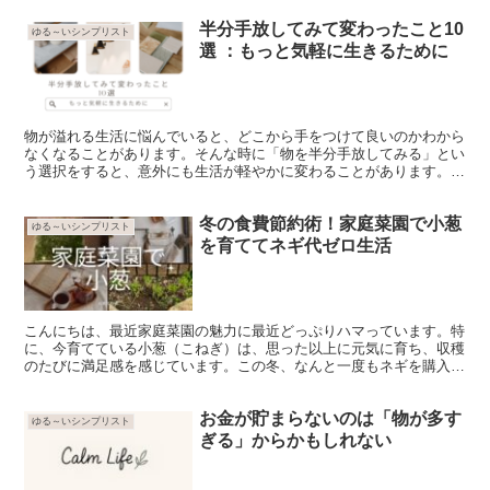
半分手放してみて変わったこと10
ゆる～いシンプリスト
選 ：もっと気軽に生きるために
物が溢れる生活に悩んでいると、どこから手をつけて良いのかわから
なくなることがあります。そんな時に「物を半分手放してみる」とい
う選択をすると、意外にも生活が軽やかに変わることがあります。こ
こでは、物を半分手放してみて得られる10の変化と、それ...
冬の食費節約術！家庭菜園で小葱
ゆる～いシンプリスト
を育ててネギ代ゼロ生活
こんにちは、最近家庭菜園の魅力に最近どっぷりハマっています。特
に、今育てている小葱（こねぎ）は、思った以上に元気に育ち、収穫
のたびに満足感を感じています。この冬、なんと一度もネギを購入せ
ずに過ごせたことに驚いていますが、これはすべて自分の手...
お金が貯まらないのは「物が多す
ゆる～いシンプリスト
ぎる」からかもしれない