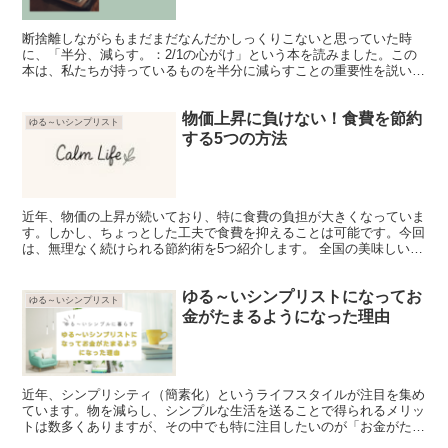
断捨離しながらもまだまだなんだかしっくりこないと思っていた時
に、「半分、減らす。：2/1の心がけ」という本を読みました。この
本は、私たちが持っているものを半分に減らすことの重要性を説いて
おり、その考え方が私のシンプルライフへのアプローチに大...
物価上昇に負けない！食費を節約
ゆる～いシンプリスト
する5つの方法
近年、物価の上昇が続いており、特に食費の負担が大きくなっていま
す。しかし、ちょっとした工夫で食費を抑えることは可能です。今回
は、無理なく続けられる節約術を5つ紹介します。 全国の美味しい特
産品に特化したふるさと納税サイト【ふるさと本舗】 1...
ゆる～いシンプリストになってお
ゆる～いシンプリスト
金がたまるようになった理由
近年、シンプリシティ（簡素化）というライフスタイルが注目を集め
ています。物を減らし、シンプルな生活を送ることで得られるメリッ
トは数多くありますが、その中でも特に注目したいのが「お金がたま
る」という点です。今回は、私がシンプリストになってから...