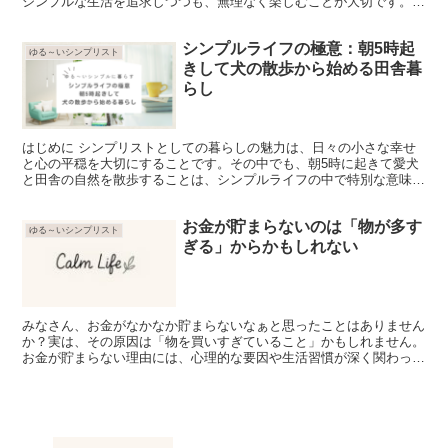
シンプルな生活を追求しつつも、無理なく楽しむことが大切です。そ
れでは、さっそく見ていきましょう。 1. 必要なものだ...
シンプルライフの極意：朝5時起
ゆる～いシンプリスト
きして犬の散歩から始める田舎暮
らし
はじめに シンプリストとしての暮らしの魅力は、日々の小さな幸せ
と心の平穏を大切にすることです。その中でも、朝5時に起きて愛犬
と田舎の自然を散歩することは、シンプルライフの中で特別な意味を
持ちます。今回は、早朝散歩がもたらすシンプルで豊かな生...
お金が貯まらないのは「物が多す
ゆる～いシンプリスト
ぎる」からかもしれない
みなさん、お金がなかなか貯まらないなぁと思ったことはありません
か？実は、その原因は「物を買いすぎていること」かもしれません。
お金が貯まらない理由には、心理的な要因や生活習慣が深く関わって
いると思います。 物を買わないだけでお金は少しずつ貯ま...