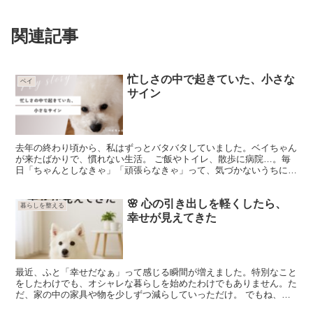
関連記事
忙しさの中で起きていた、小さな
ベイ
サイン
去年の終わり頃から、私はずっとバタバタしていました。ベイちゃん
が来たばかりで、慣れない生活。 ご飯やトイレ、散歩に病院…。毎
日「ちゃんとしなきゃ」「頑張らなきゃ」って、気づかないうちに力
が入っていたと思います。 ベイちゃんもその頃は体調が安...
🌸 心の引き出しを軽くしたら、
暮らしを整える
幸せが見えてきた
最近、ふと「幸せだなぁ」って感じる瞬間が増えました。特別なこと
をしたわけでも、オシャレな暮らしを始めたわけでもありません。た
だ、家の中の家具や物を少しずつ減らしていっただけ。 でもね、不
思議なことに——物が少なくなっただけで、私はすごく居心...